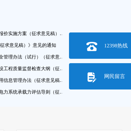
关于公开征求《湖南省集中式新能源发电企业集中报价实施方案（征求意见稿）》...
（征求意见稿）》意见的通知
12398热线
国家能源局综合司关于公开征求《能源行业数据安全管理办法（试行）（征求意见...
国家能源局综合司关于公开征求《新型储能电站建设工程质量监督检查大纲（征求...
网民留言
国家能源局综合司关于公开征求《能源行业公共信用信息管理办法（征求意见稿）...
国家能源局综合司关于公开征求《分布式电源接入电力系统承载力评估导则（征求...