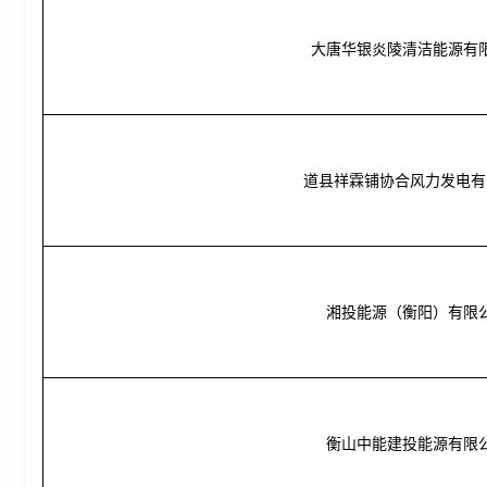
大唐华银炎陵清洁能源有
道县祥霖铺协合风力发电有
湘投能源（衡阳）有限
衡山中能建投能源有限